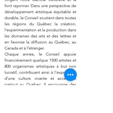
font rayonner. Dans une perspective de 
développement artistique équitable et 
durable, le Conseil soutient dans toutes 
les régions du Québec la création, 
l’expérimentation et la production dans 
les domaines des arts et des lettres et 
en favorise la diffusion au Québec, au 
Canada et à l’étranger.
Chaque année, le Conseil appuie 
financièrement quelque 1500 artistes et 
800 organismes artistiques à but non 
lucratif, contribuant ainsi à l’expression 
d’une culture vivante et accessible 
partout au Québec. Il encourage des 
œuvres artistiques et littéraires phares 
qui inspirent la fierté des citoyennes et 
des citoyens, nourrissent notre culture 
et, surtout, l’imprègnent au-delà du 