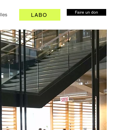
Faire un don
lles
LABO