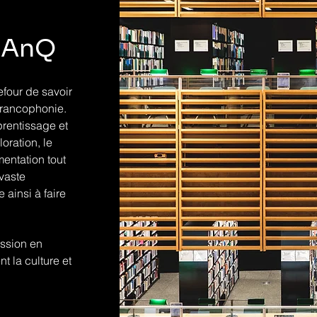
 BAnQ
efour de savoir
francophonie.
prentissage et
oration, le
mentation tout
vaste
ainsi à faire
ission en
t la culture et