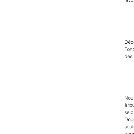
favo
Déco
Fond
des 
Nous
à to
selo
Déco
sout
pour