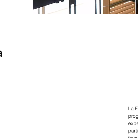
a
La F
prog
expé
part