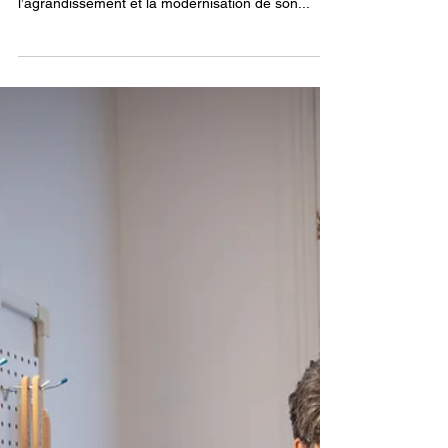
BAnQ annonce l’agrandissement de
son espace Fab Lab et médialab à la
Grande Bibliothèque
Montréal, le 27 janvier 2025 – Bibliothèque et
Archives nationales du Québec (BAnQ) projette
l’agrandissement et la modernisation de son...