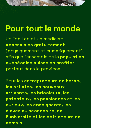
Pour tout le monde
Un Fab Lab et un médialab
accessibles gratuitement
(physiquement et numériquement),
afin que l’ensemble de la
population
québécoise puisse en profiter
,
partout dans la province.
Pour les
entrepreneurs en herbe,
les artistes, les nouveaux
arrivants, les bricoleurs, les
patenteux, les passionnés et les
curieux, les enseignants, les
élèves du secondaire, de
l’université et les défricheurs de
demain
.