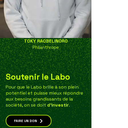
TOKY RAOBELINORO
Philanthrope
Soutenir le Labo
Pour que le Labo brille à son plein
potentiel et puisse mieux répondre
aux besoins grandissants de la
société, on se doit
d’investir
.
FAIRE UN DON