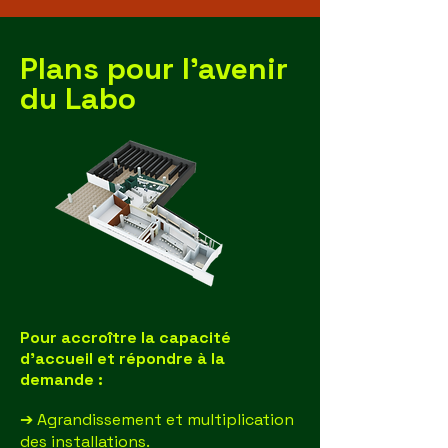
Plans pour l’avenir
du Labo
Pour accroître la capacité
d’accueil et répondre à la
demande :
Agrandissement et multiplication
➔
des installations.