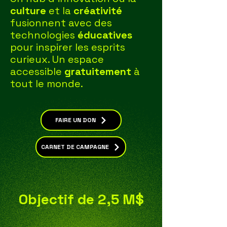
culture
et la
créativité
fusionnent avec des
technologies
éducatives
pour inspirer les esprits
curieux. Un espace
accessible
gratuitement
à
tout le monde.
FAIRE UN DON
CARNET DE CAMPAGNE
Objectif de 2,5 M$