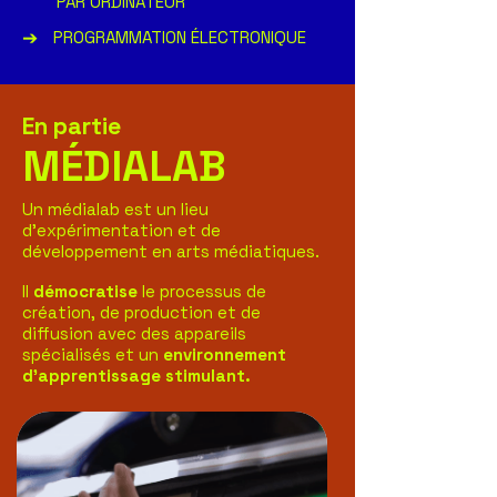
PAR ORDINATEUR
➔
PROGRAMMATION ÉLECTRONIQUE
En partie
MÉDIALAB
Un médialab est un lieu
d’expérimentation et de
développement en arts médiatiques.
Il
démocratise
le processus de
création, de production et de
diffusion avec des appareils
spécialisés et un
environnement
d'apprentissage stimulant.