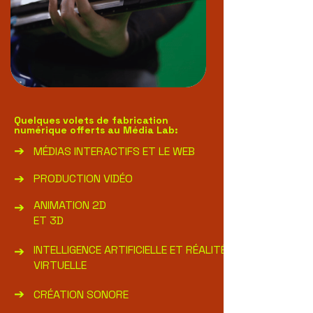
Quelques volets de fabrication
numérique offerts au Média Lab:
➔
MÉDIAS INTERACTIFS ET LE WEB
➔
PRODUCTION VIDÉO
ANIMATION 2D
➔
ET 3D
INTELLIGENCE ARTIFICIELLE ET RÉALITÉ
➔
VIRTUELLE
➔
CRÉATION SONORE