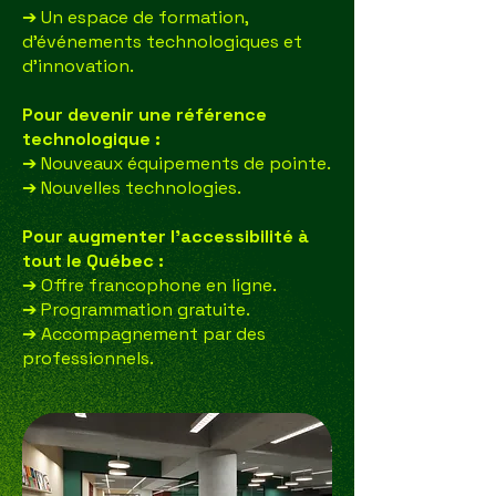
Un espace de formation,
➔
d’événements technologiques et
d’innovation.
Pour devenir une référence
technologique :
Nouveaux équipements de pointe.
➔
Nouvelles technologies.
➔
Pour augmenter l’accessibilité à
tout le Québec :
Offre francophone en ligne.
➔
Programmation gratuite.
➔
Accompagnement par des
➔
professionnels.