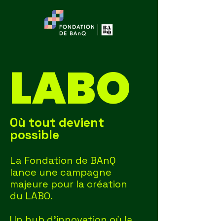
LABO
Où tout devient
possible
La Fondation de BAnQ
lance une campagne
majeure pour la création
du LABO.
Un hub d’innovation où la