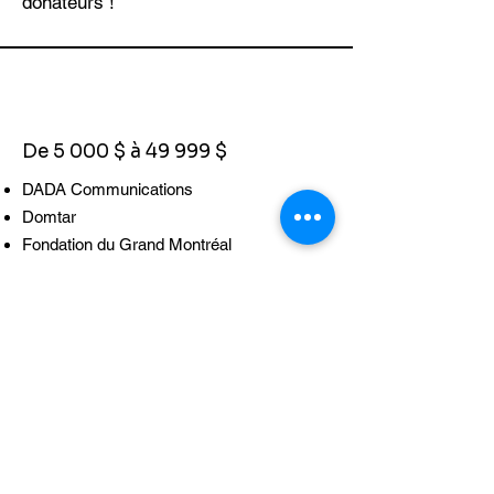
donateurs !
De 5 000 $ à 49 999 $
DADA Communications
Domtar
Fondation du Grand Montréal
Fondation Roasters
Gaétan Desroches
Louis Vachon
Louisette Lemay
Lucien Bouchard
Marie Gauthier
Novago Coopérative
Pomerleau
RBC Fondation