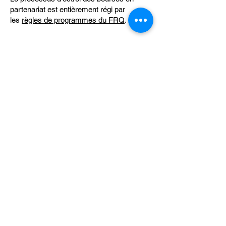
partenariat est entièrement régi par
les
règles de programmes du FRQ
.
Faire un don
Communiquez
avec nous.
514-873-1101
, poste 6721
fondation@banq.qc.ca
Les bureaux de la Fondation
de BAnQ
2275, rue Holt
Montréal (Québec) H3G 2H1